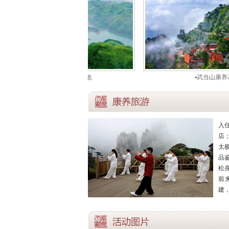
▪九龙湖康养基地
▪武当山康养基地
入
店
太
品
松身
前
建