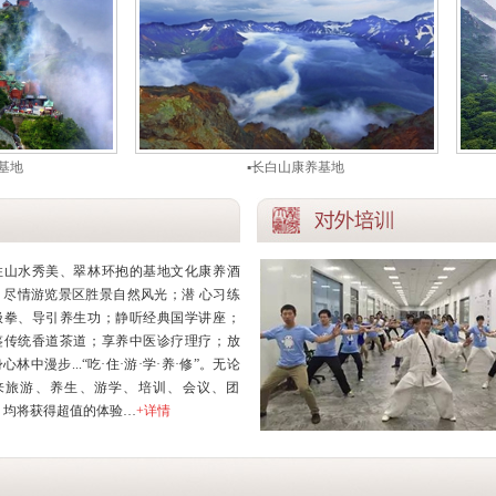
▪长白山康养基地
住山水秀美、翠林环抱的基地文化康养酒
；尽情游览景区胜景自然风光；潜 心习练
极拳、导引养生功；静听经典国学讲座；
鉴传统香道茶道；享养中医诊疗理疗；放
心林中漫步...“吃·住·游·学·养·修”。无论
来旅游、养生、游学、培训、会议、团
，均将获得超值的体验…
+详情