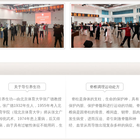
关于导引养生功
脊椎调理运动处方
养生功—由北京体育大学张广德教授
脊柱是身体的支柱，生命的保护神，具有
，张广德1932年生人，1955年考入北
保护内脏、保护脊髓和进行运动的功能。脊
育学院（现北京体育大学）师从张文广
椎病是因脊柱的骨质、椎间盘、韧带、肌肉
传统武术。1974年患上重病，后又得
发生病变，进而压迫、牵引刺激脊髓和神
病，由于具有过敏性体征不能用药，生
经、血管从而导致出现复杂多样的病症。有
于危机，为此他全心投于钻研并于
些人认为脊椎病无非是颈背疼痛，没什么了
75年正式创编导引养生功，随后不仅治
不起，这是非常错误的。殊不知脊椎上承头