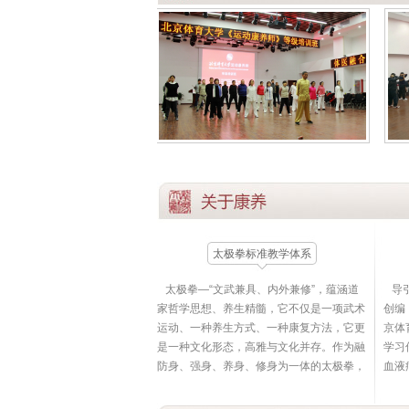
太极拳标准教学体系
太极拳—“文武兼具、内外兼修”，蕴涵道
导引
家哲学思想、养生精髓，它不仅是一项武术
创编
运动、一种养生方式、一种康复方法，它更
京体
是一种文化形态，高雅与文化并存。作为融
学习
防身、强身、养身、修身为一体的太极拳，
血液
它不受空间及器械所限，其运动原理依据阴
命处
阳哲学思想，动静结合、刚柔相济、快慢相
19